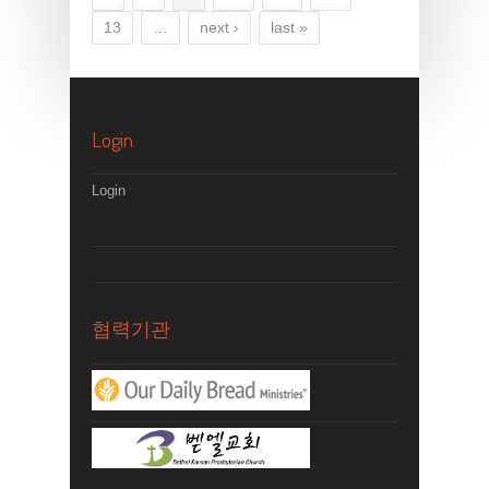
13
…
next ›
last »
Login
Login
협력기관