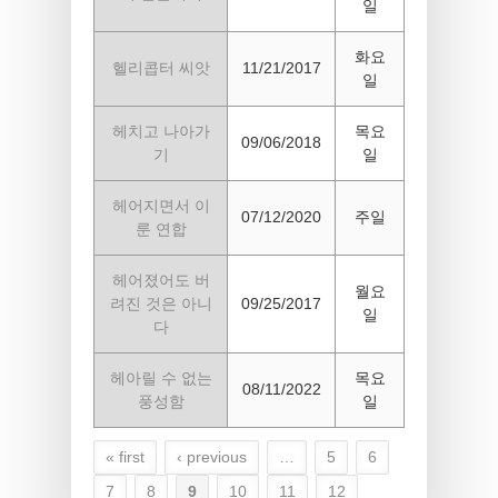
일
화요
헬리콥터 씨앗
11/21/2017
일
헤치고 나아가
목요
09/06/2018
기
일
헤어지면서 이
07/12/2020
주일
룬 연합
헤어졌어도 버
월요
려진 것은 아니
09/25/2017
일
다
헤아릴 수 없는
목요
08/11/2022
풍성함
일
« first
‹ previous
…
5
6
Pages
7
8
9
10
11
12