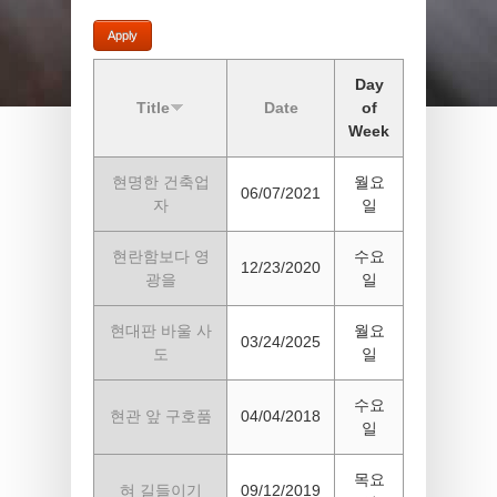
Day
Title
Date
of
Week
현명한 건축업
월요
06/07/2021
자
일
현란함보다 영
수요
12/23/2020
광을
일
현대판 바울 사
월요
03/24/2025
도
일
수요
현관 앞 구호품
04/04/2018
일
목요
혀 길들이기
09/12/2019